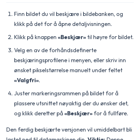
Finn bildet du vil beskjære i bildebanken, og
klikk på det for å åpne detaljvisningen.
Klikk på knappen
«Beskjær»
til høyre for bildet.
Velg en av de forhåndsdefinerte
beskjæringsprofilene i menyen, eller skriv inn
ønsket pikselstørrelse manuelt under feltet
«Valgfri»
.
Juster markeringsrammen på bildet for å
plassere utsnittet nøyaktig der du ønsker det,
og klikk deretter på
«Beskjær»
for å fullføre.
Den ferdig beskjærte versjonen vil umiddelbart bli
lastet ned til datamaskinen din.
Viktig:
Denne