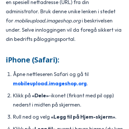
en spesiell nettadresse (URL) fra din
administrator. Bruk denne unike lenken i stedet
for
mobileupload.imageshop.org
i beskrivelsen
under. Selve innloggingen vil da foregå sikkert via
din bedrifts påloggingsportal.
iPhone (Safari):
Åpne nettleseren Safari og gå til
mobileupload.imageshop.org
.
Klikk på
«Dele»
-ikonet (firkant med pil opp)
nederst i midten på skjermen.
Rull ned og velg
«Legg til på Hjem-skjerm»
.
Klikk på
«Legg til»
øverst i høyre hjørne (du kan