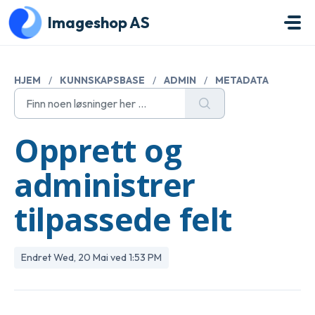
Gå til hovedinnhold
Imageshop AS
HJEM
/
KUNNSKAPSBASE
/
ADMIN
/
METADATA
Opprett og
administrer
tilpassede felt
Endret Wed, 20 Mai ved 1:53 PM