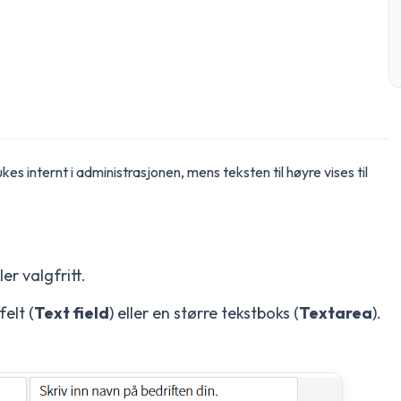
ukes internt i administrasjonen, mens teksten til høyre vises til
er valgfritt.
elt (
Text field
) eller en større tekstboks (
Textarea
).