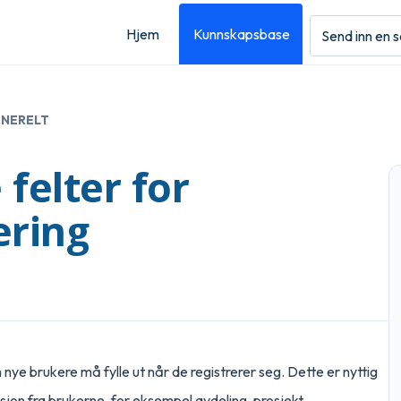
Hjem
Kunnskapsbase
Send inn en 
NERELT
felter for
ering
nye brukere må fylle ut når de registrerer seg.
Dette er nyttig
jon fra brukerne, for eksempel avdeling, prosjekt,