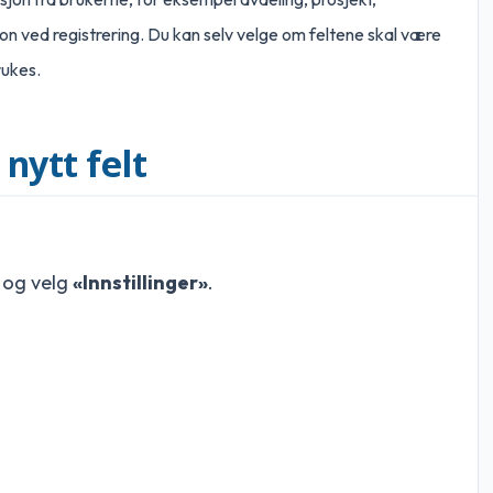
n ved registrering.
Du kan selv velge om feltene skal være
brukes.
 nytt felt
e og velg
«Innstillinger»
.