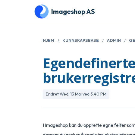
Gå til hovedinnhold
Imageshop AS
HJEM
/
KUNNSKAPSBASE
/
ADMIN
/
GE
Egendefinerte 
brukerregistr
Endret Wed, 13 Mai ved 3:40 PM
I Imageshop kan du opprette egne felter som 
dersom du ønsker å samle inn ekstra informas